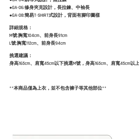
●GA-06:修身夾克設計，長拉鍊、中袖長
●GA-08:簡易T-SHIRT式設計，背面有腳印圖樣
詳細規格：
M號:胸寬104cm、前身長91cm
L號:胸寬112cm、前身長94cm
挑選建議：
身高165cm、肩寬45cm以下挑選M號，身高165cm、肩寬45cm以
**本商品僅為上衣，並不包含褲子等其他部位**