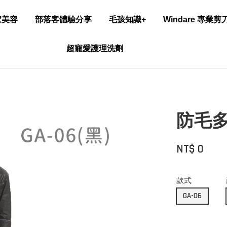
家美容
部落客體驗分享
毛孩知識+
Windare 專業
超寵愛護理洗劑
防毛
NT$ 0
款式
GA-06