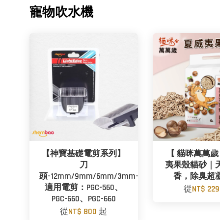
寵物吹水機
【神寶基礎電剪系列】
【 貓咪萬萬歲
刀
夷果殼貓砂｜
頭-12mm/9mm/6mm/3mm-
香，除臭超
適用電剪：PGC-560、
從
NT$ 22
PGC-660、PGC-660
從
NT$ 800
起