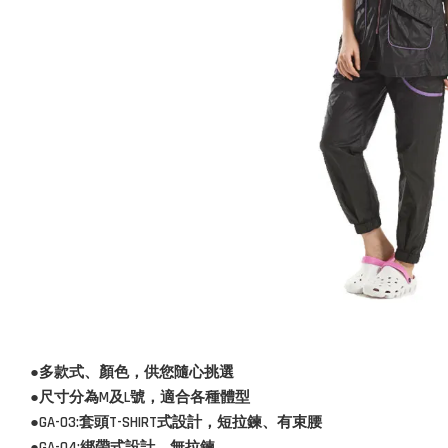
●多款式、顏色，供您隨心挑選
●尺寸分為M及L號，適合各種體型
●GA-03:套頭T-SHIRT式設計，短拉鍊、有束腰
●GA-04:綁帶式設計，無拉鍊