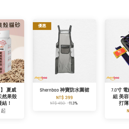
優惠
 】 夏威
Shernbao 神寶防水圍裙
7.0寸
天然果殼
組 美容
NT$ 399
凝結！
NT$ 450
-11.3%
打薄
9
起
N