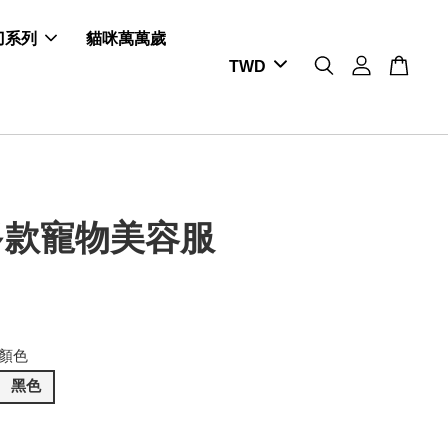
剪刀系列
貓咪萬萬歲
多款寵物美容服
顏色
黑色