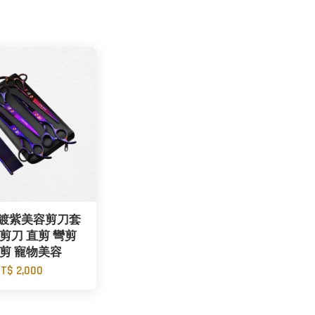
 電鍍紫美容剪刀套
剪刀 直剪 彎剪
剪 寵物美容
T$ 2,000