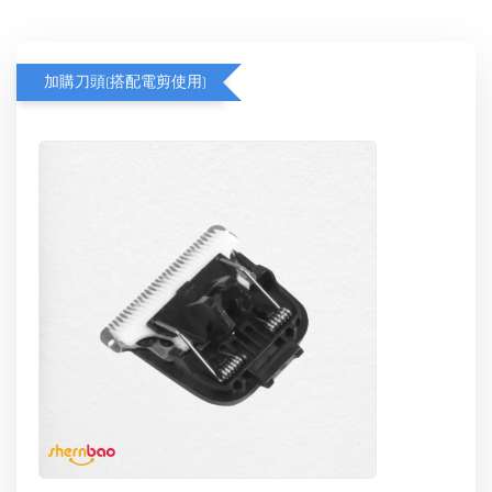
加購刀頭(搭配電剪使用)