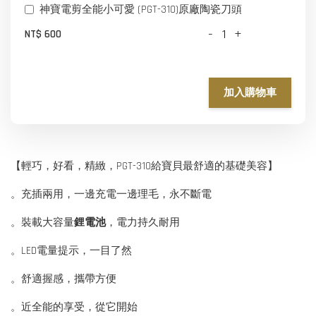
神寶電剪全能小可愛 (PGT-310)原廠陶瓷刀頭
-
+
NT$ 600
加入購物車
【輕巧，好看，精緻，PGT-310給寶貝最舒適的基礎美容】
。充插兩用，一邊充電一邊理毛，永不斷電
。裝載大容量
鋰電池
，電力持久耐用
。LED電量提示，一目了然
。舒適握感，攜帶方便
。近全能的享受，從它開始