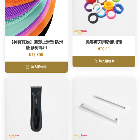
【神寶寵物】圓形止滑墊 防滑
美容剪刀用矽膠指環
墊 修剪專用
NT$ 60
NT$ 698
加入購物車
加入購物車