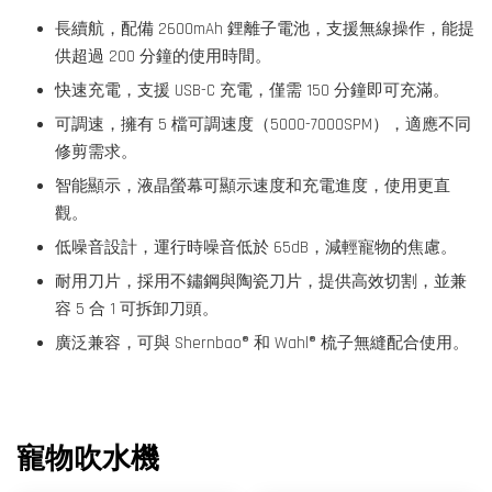
長續航，配備 2600mAh 鋰離子電池，支援無線操作，能提
供超過 200 分鐘的使用時間。
快速充電，支援 USB-C 充電，僅需 150 分鐘即可充滿。
可調速，擁有 5 檔可調速度（5000-7000SPM），適應不同
修剪需求。
智能顯示，液晶螢幕可顯示速度和充電進度，使用更直
觀。
低噪音設計，運行時噪音低於 65dB，減輕寵物的焦慮。
耐用刀片，採用不鏽鋼與陶瓷刀片，提供高效切割，並兼
容 5 合 1 可拆卸刀頭。
廣泛兼容，可與 Shernbao® 和 Wahl® 梳子無縫配合使用。
寵物吹水機