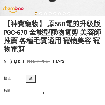
【神寶寵物】 原560電剪升級版
PGC-670 全能型寵物電剪 美容師
推薦 各種毛質適用 寵物美容 寵
物電剪
NT$ 1,850
NT$ 2,280
-18.9%
顏色
黑
數量
-
+