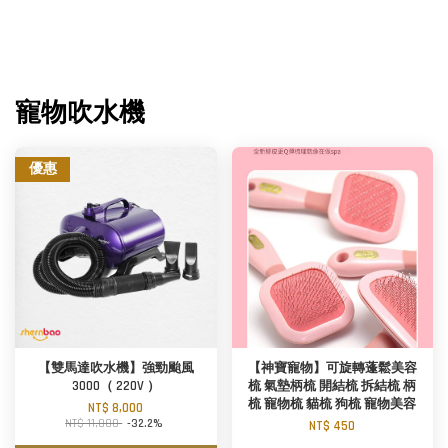
寵物吹水機
優惠
【雙馬達吹水機】強勁颱風
【神寶寵物】可旋轉蓬鬆美容
3000（ 220V ）
梳 氣墊柄梳 開結梳 拆結梳 柄
梳 寵物梳 貓梳 狗梳 寵物美容
NT$ 8,000
NT$ 11,800
-32.2%
NT$ 450