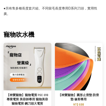
●另有售多種長度套片組、不同留毛長度專用D系列刀頭，實用性
廣。
寵物吹水機
【神寶寵物】寵物電剪 PGC-818
【神寶寵物】圓形止滑墊 防滑
專業電剪 美容師專用 寵物美容
墊 修剪專用
寵物電剪 鋼刀頭大電剪
NT$ 698