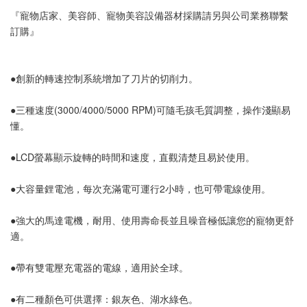
『寵物店家、美容師、寵物美容設備器材採購請另與公司業務聯繫
訂購』
●創新的轉速控制系統增加了刀片的切削力。
●三種速度(3000/4000/5000 RPM)可隨毛孩毛質調整，操作淺顯易
懂。
●LCD螢幕顯示旋轉的時間和速度，直觀清楚且易於使用。
●大容量鋰電池，每次充滿電可運行2小時，也可帶電線使用。
●強大的馬達電機，耐用、使用壽命長並且噪音極低讓您的寵物更舒
適。
●帶有雙電壓充電器的電線，適用於全球。
●有二種顏色可供選擇：銀灰色、湖水綠色。