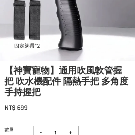
【神寶寵物】通用吹風軟管握
把 吹水機配件 隔熱手把 多角度
手持握把
NT$ 699
數量
-
+