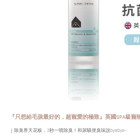
『只想給毛孩最好的，超寵愛的極致』英國SPA級寵
｜除臭界天花板，3秒一噴除臭！和尿騷便臭味說byebye~