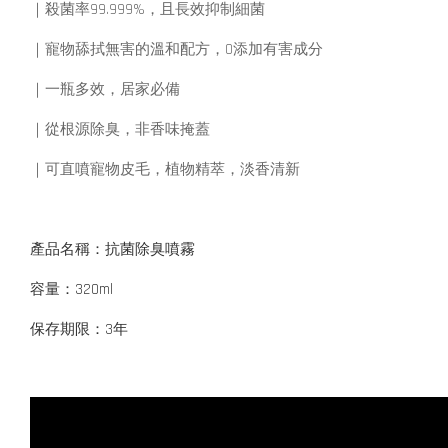
｜殺菌率99.999%，且長效抑制細菌
｜寵物舔拭無害的溫和配方，0添加有害成分
｜一瓶多效，居家必備
｜從根源除臭，非香味掩蓋
｜可直噴寵物皮毛，植物精萃，淡香清新
產品名稱：抗菌除臭噴霧
容量：320ml
保存期限：3年