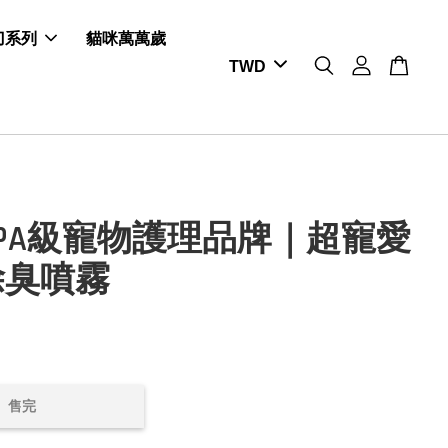
剪刀系列
貓咪萬萬歲
PA級寵物護理品牌｜超寵愛
除臭噴霧
售完