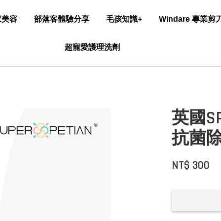
家美容
部落客體驗分享
毛孩知識+
Windare 專業
超寵愛護理洗劑
英國S
抗菌
NT$ 300