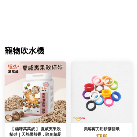
寵物吹水機
【 貓咪萬萬歲 】 夏威夷果殼
美容剪刀用矽膠指環
貓砂｜天然果殼香，除臭超凝
NT$ 60