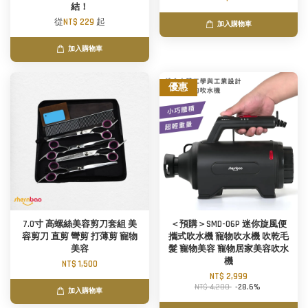
結！
從
NT$ 229
起
加入購物車
加入購物車
優惠
7.0寸 高螺絲美容剪刀套組 美
＜預購＞SMD-06P 迷你旋風便
容剪刀 直剪 彎剪 打薄剪 寵物
攜式吹水機 寵物吹水機 吹乾毛
美容
髮 寵物美容 寵物居家美容吹水
機
NT$ 1,500
NT$ 2,999
NT$ 4,200
-28.6%
加入購物車