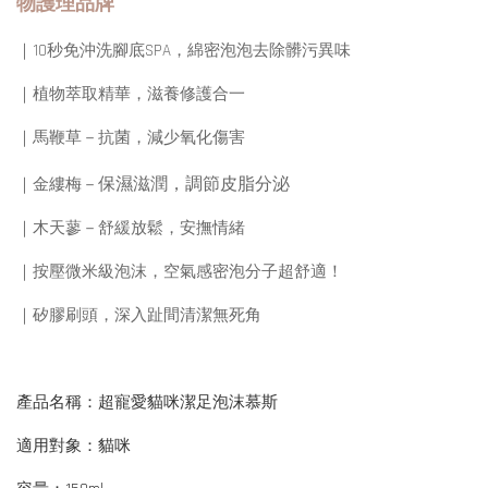
物護理品牌
｜10秒免沖洗腳底SPA，綿密泡泡去除髒污異味
｜植物萃取精華，滋養修護合一
｜馬鞭草－抗菌，減少氧化傷害
保濕滋潤，調節皮脂分泌
｜金縷梅－
｜木天蓼－舒緩放鬆，安撫情緒
｜按壓微米級泡沫，空氣感密泡分子超舒適！
｜矽膠刷頭，深入趾間清潔無死角
產品名稱：超寵愛貓咪潔足泡沫慕斯
適用對象：貓咪