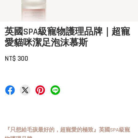
英國SPA級寵物護理品牌｜超寵
愛貓咪潔足泡沫慕斯
NT$ 300
『只想給毛孩最好的，超寵愛的極致』英國SPA級寵