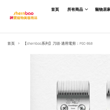
首頁
所有商品
寵物居
›
首頁
【shernbao系列】刀頭-適用電剪：PGC-868