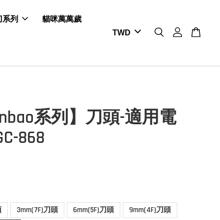
剪刀系列
貓咪萬萬歲
ernbao系列】刀頭-適用電
C-868
頭
3mm(7F)刀頭
6mm(5F)刀頭
9mm(4F)刀頭