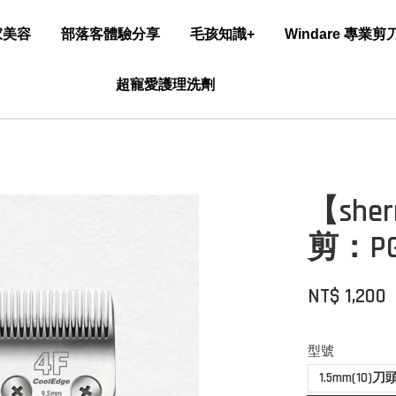
家美容
部落客體驗分享
毛孩知識+
Windare 專業
超寵愛護理洗劑
【sh
剪：PG
NT$ 1,200
型號
1.5mm(10)刀