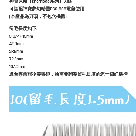
神寶原廠【shernbao系列】刀頭
可搭配神寶夢幻精靈PGC-868電剪使用
(本產品為刀頭，不包含機體)
留毛長度如下:
3 3/4F:13mm
4F:9mm
5F:6mm
7F:3mm
10:1.5mm
適合專業寵物美容師，給需要調整留毛長度的您一個好選擇