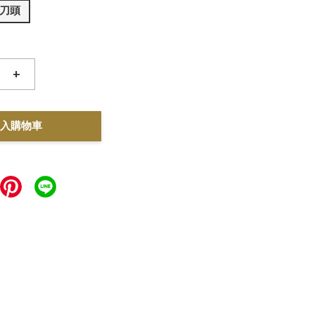
F)刀頭
+
入購物車