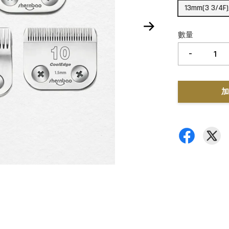
13mm(3 3/4
數量
-
加