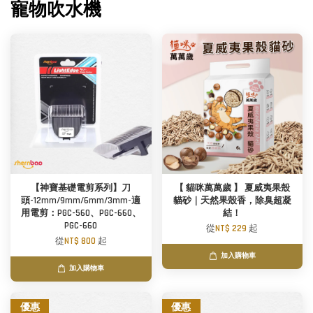
寵物吹水機
【神寶基礎電剪系列】刀
【 貓咪萬萬歲 】 夏威夷果殼
頭-12mm/9mm/6mm/3mm-適
貓砂｜天然果殼香，除臭超凝
用電剪：PGC-560、PGC-660、
結！
PGC-660
從
NT$ 229
起
從
NT$ 800
起
加入購物車
加入購物車
優惠
優惠