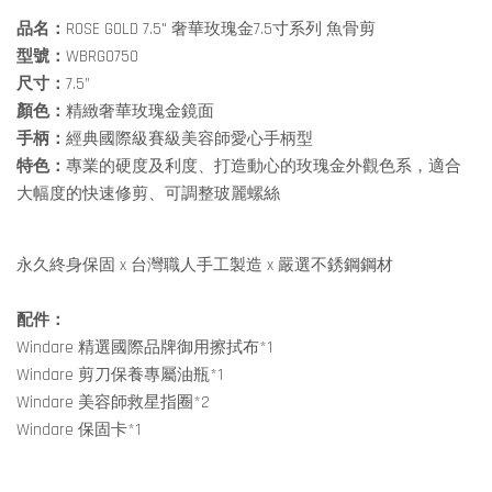
品名：
ROSE GOLD 7.5" 奢華玫瑰金7.5寸系列 魚骨剪
型號：
WBRG0750
尺寸：
7.5”
顏色：
精緻奢華玫瑰金鏡面
手柄：
經典國際級賽級美容師愛心手柄型
特色：
專業的硬度及利度、打造動心的玫瑰金外觀色系，適合
大幅度的快速修剪、可調整玻麗螺絲
永久終身保固 x 台灣職人手工製造 x 嚴選不銹鋼鋼材
配件：
Windare 精選國際品牌御用擦拭布*1
Windare 剪刀保養專屬油瓶*1
Windare 美容師救星指圈*2
Windare 保固卡*1