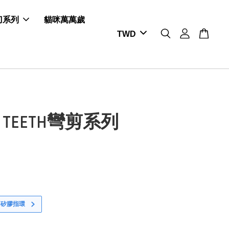
剪刀系列
貓咪萬萬歲
K TEETH彎剪系列
用矽膠指環