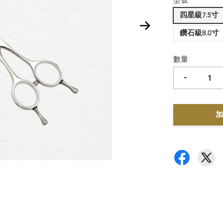
型號
四星級7.5寸
鑽石級8.0寸
數量
-
加