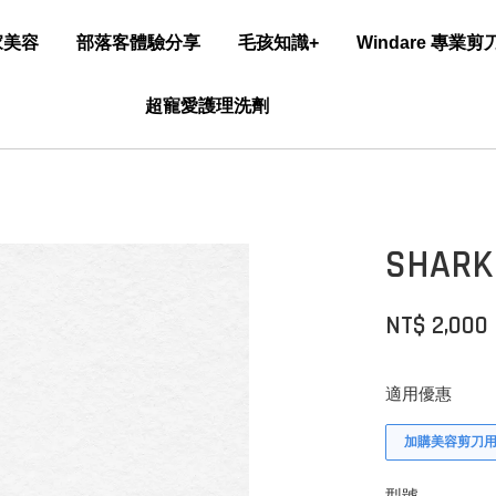
家美容
部落客體驗分享
毛孩知識+
Windare 專業
超寵愛護理洗劑
SHAR
NT$ 2,000
適用優惠
加購美容剪刀