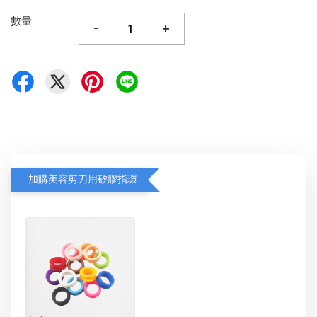
數量
-
+
加購美容剪刀用矽膠指環