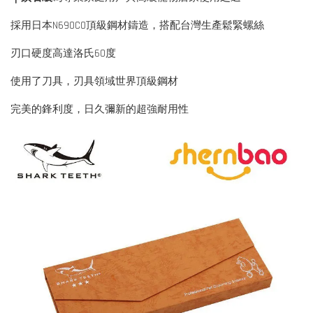
採用日本N690CO頂級鋼材鑄造，搭配台灣生產鬆緊螺絲
刃口硬度高達洛氏60度
使用了刀具，刃具領域世界頂級鋼材
完美的鋒利度，日久彌新的超強耐用性