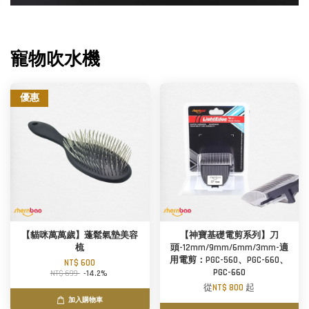
寵物吹水機
優惠
【貓咪萬萬歲】蓬鬆氣墊美容
【神寶基礎電剪系列】刀
梳
頭-12mm/9mm/6mm/3mm-適
用電剪：PGC-560、PGC-660、
NT$ 600
PGC-660
NT$ 699
-14.2%
從
NT$ 800
起
加入購物車