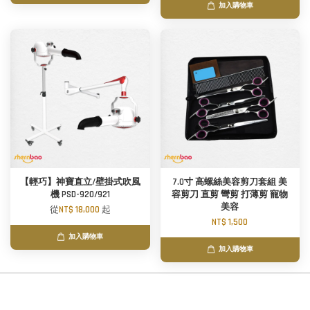
加入購物車
【輕巧】神寶直立/壁掛式吹風
7.0寸 高螺絲美容剪刀套組 美
機 PSD-920/921
容剪刀 直剪 彎剪 打薄剪 寵物
美容
從
NT$ 18,000
起
NT$ 1,500
加入購物車
加入購物車