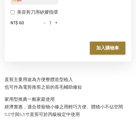
美容剪刀用矽膠指環
-
+
NT$ 60
加入購物車
直剪主要用途為方便整體造型植入
也可作為電剪推剪之前的長毛輔助修短
家用型推薦一般家庭使用
經濟實惠，適合替寵物小修之用輕巧方便、體積小不佔空間
5.0寸與6.5寸直剪可於丙級檢定中使用