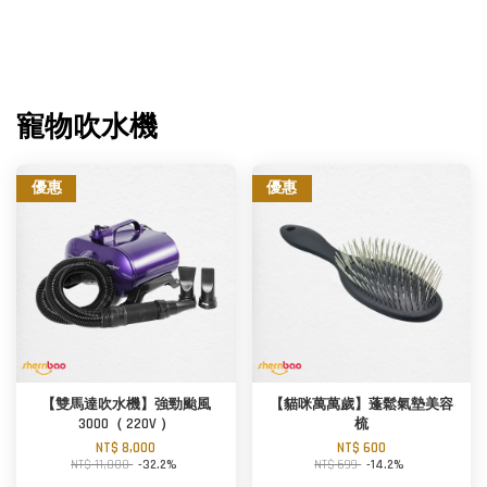
寵物吹水機
優惠
優惠
【雙馬達吹水機】強勁颱風
【貓咪萬萬歲】蓬鬆氣墊美容
3000（ 220V ）
梳
NT$ 8,000
NT$ 600
NT$ 11,800
-32.2%
NT$ 699
-14.2%