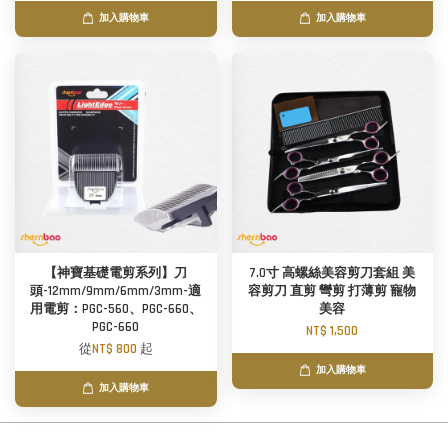
加入購物車
加入購物車
【神寶基礎電剪系列】刀
7.0寸 高螺絲美容剪刀套組 美
頭-12mm/9mm/6mm/3mm-適
容剪刀 直剪 彎剪 打薄剪 寵物
用電剪：PGC-560、PGC-660、
美容
PGC-660
NT$ 1,500
從
NT$ 800
起
加入購物車
加入購物車