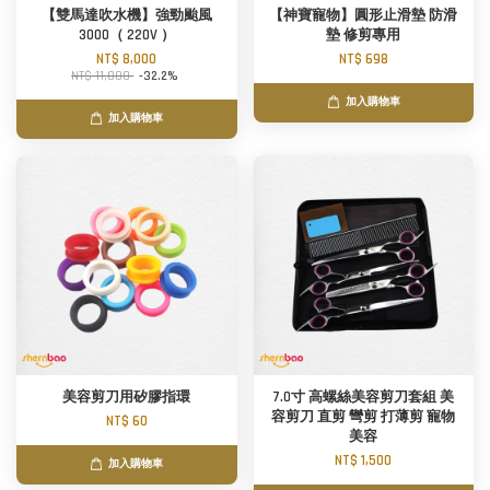
【雙馬達吹水機】強勁颱風
【神寶寵物】圓形止滑墊 防滑
3000（ 220V ）
墊 修剪專用
NT$ 8,000
NT$ 698
NT$ 11,800
-32.2%
加入購物車
加入購物車
美容剪刀用矽膠指環
7.0寸 高螺絲美容剪刀套組 美
容剪刀 直剪 彎剪 打薄剪 寵物
NT$ 60
美容
NT$ 1,500
加入購物車