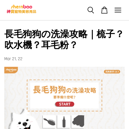
長毛狗狗の洗澡攻略｜梳子？
吹水機？耳毛粉？
Mar 21, 22