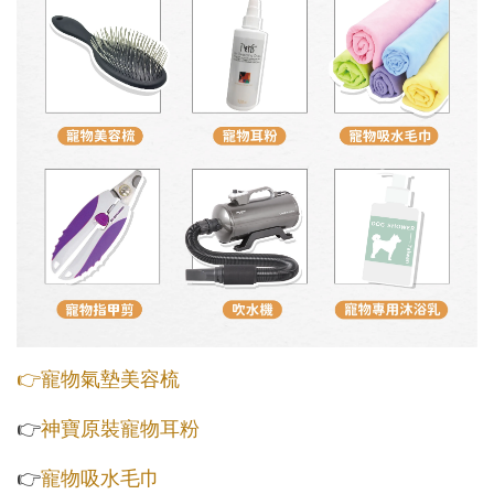
👉寵物氣墊美容梳
👉
神寶原裝寵物耳粉
👉
寵物吸水毛巾