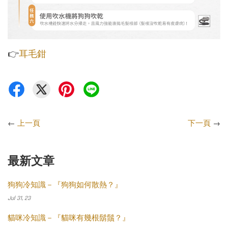
👉
耳毛鉗
←
上一頁
下一頁
→
最新文章
狗狗冷知識－『狗狗如何散熱？』
Jul 31, 23
貓咪冷知識－『貓咪有幾根鬍鬚？』