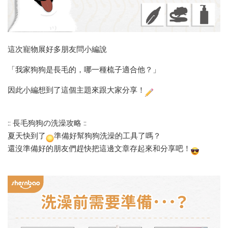
這次寵物展好多朋友問小編說
「我家狗狗是長毛的，哪一種梳子適合他？」
因此小編想到了這個主題來跟大家分享！
:: 長毛狗狗の洗澡攻略 ::
夏天快到了
準備好幫狗狗洗澡的工具了嗎？
還沒準備好的朋友們趕快把這邊文章存起來和分享吧！