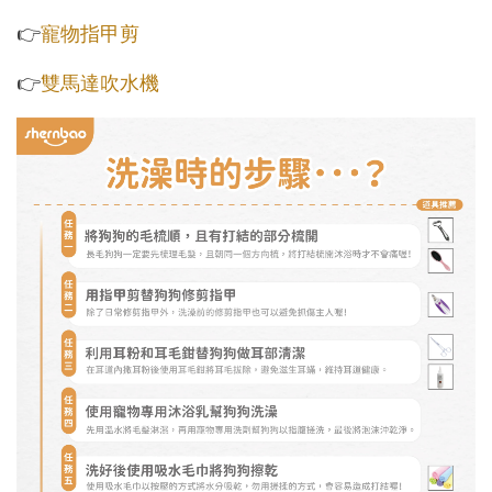
👉
寵物指甲剪
👉
雙馬達吹水機