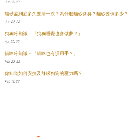
Jun 15, 23
貓砂盆到底多久要清一次？為什麼貓砂會臭？貓砂要倒多少？
Jun 02, 23
狗狗冷知識－『狗狗睡覺也會做夢？』
Apr 20, 23
貓咪冷知識－『貓咪也有慣用手？』
Mar 23, 23
你知道如何安撫及舒緩狗狗的壓力嗎？
Feb 13, 23