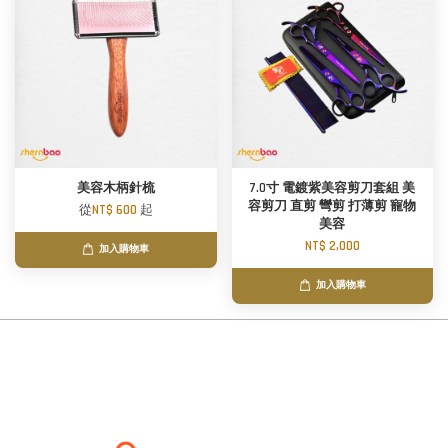
美容木柄針梳
7.0寸 電鍍紫美容剪刀套組 美
容剪刀 直剪 彎剪 打薄剪 寵物
從
NT$ 600
起
美容
NT$ 2,000
加入購物車
加入購物車