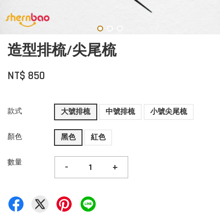
造型排梳/尖尾梳
NT$ 850
款式
大號排梳
中號排梳
小號尖尾梳
顏色
黑色
紅色
數量
-
+