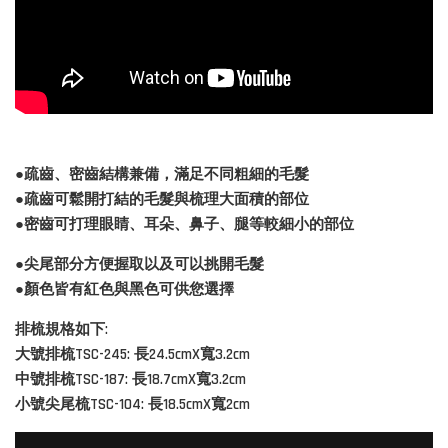
●疏齒、密齒結構兼備，滿足不同粗細的毛髮
●疏齒可鬆開打結的毛髮與梳理大面積的部位
●密齒可打理眼睛、耳朵、鼻子、腿等較細小的部位
●尖尾部分方便握取以及可以挑開毛髮
●顏色皆有
紅色
與
黑色
可供您選擇
排梳規格如下:
大號排梳TSC-245: 長24.5cmX寬3.2cm
中號排梳TSC-187: 長18.7cmX寬3.2cm
小號尖尾梳TSC-104: 長18.5cmX寬2cm