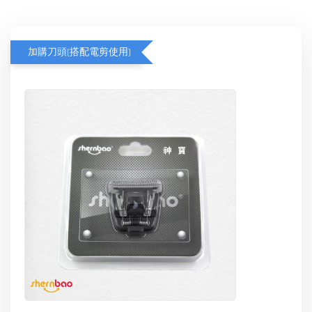
加購刀頭(搭配電剪使用)