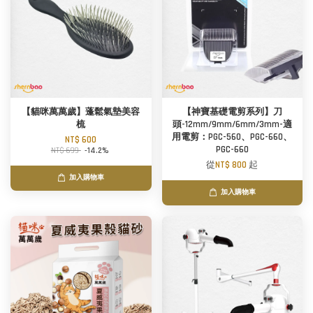
【貓咪萬萬歲】蓬鬆氣墊美容
【神寶基礎電剪系列】刀
梳
頭-12mm/9mm/6mm/3mm-適
用電剪：PGC-560、PGC-660、
NT$ 600
PGC-660
NT$ 699
-14.2%
從
NT$ 800
起
加入購物車
加入購物車