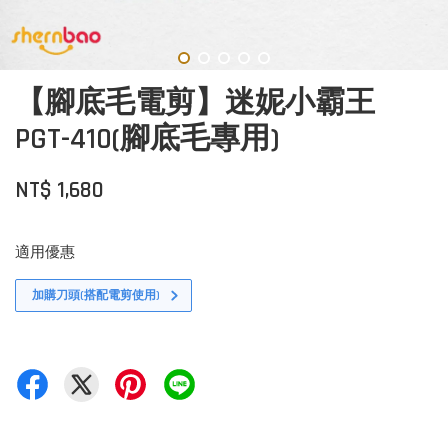
【腳底毛電剪】迷妮小霸王
PGT-410(腳底毛專用)
NT$ 1,680
適用優惠
加購刀頭(搭配電剪使用)