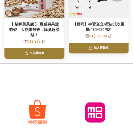
【 貓咪萬萬歲 】 夏威夷果殼
【輕巧】神寶直立/壁掛式吹風
貓砂｜天然果殼香，除臭超凝
機 PSD-920/921
結！
從
NT$ 18,000
起
從
NT$ 229
起
加入購物車
加入購物車