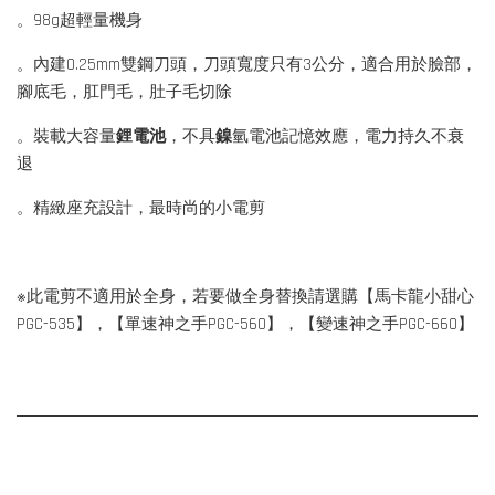
。98g超輕量機身
。內建0.25mm雙鋼刀頭，刀頭寬度只有3公分，適合用於臉部，
腳底毛，肛門毛，肚子毛切除
。裝載大容量
鋰電池
，不具
鎳
氫電池記憶效應，電力持久不衰
退
。精緻座充設計，最時尚的小電剪
※此電剪不適用於全身，若要做全身替換請選購【馬卡龍小甜心
PGC-535】，【單速神之手PGC-560】，【變速神之手PGC-660】